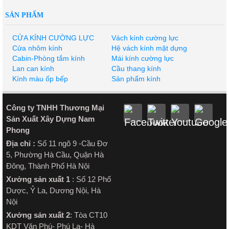
SẢN PHẨM
CỬA KÍNH CƯỜNG LỰC
Vách kính cường lực
Cửa nhôm kính
Hệ vách kính mặt dựng
Cabin-Phòng tắm kính
Mái kính cường lực
Lan can kính
Cầu thang kính
Kính màu ốp bếp
Sản phẩm kính
Công ty TNHH Thương Mại
Sản Xuất Xây Dựng Nam
Phong
Địa chỉ :
Số 11 ngõ 9 -Cầu Đơ
5, Phường Hà Cầu, Quận Hà
Đông, Thành Phố Hà Nội
Xưởng sản xuất 1
: Số 12 Phố
Dược, Ỷ La, Dương Nội, Hà
Nội
Xưởng sản xuất 2
: Tòa CT10
KDT Văn Phú- Phú La- Hà