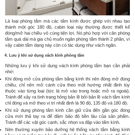
​Là loại phòng tắm mà các tấm kính được ghép với nhau tạo
thành một góc 180 độ, cabin loại này thường được thiết kế
đóng/mở hai chiều vô cùng tiện lợi. Nó phù hợp với căn phòng
tắm quá dài mà gia chủ muốn ngăn phòng tắm thành 2 phần, vì
vậy cabin tắm dạng này còn có tác dụng như vách ngăn.
4. Lưu ý khi sử dụng vách kính phòng tắm
Những lưu ý khi sử dụng vách kính phòng tắm bạn cần phải
nhớ:
Khi đóng mở cửa phòng tắm bằng kính thì nên đóng mở đúng
chiều, chỉ nên mở cánh cửa theo một hướng nhất định tùy
thuộc vào từng loại (tức là mở vào trong hoặc mở ra ngoài).
Tránh để xảy ra tình trạng hỏng bản lề bởi bản lề vách tắm kính
chỉ đóng và mở theo vị trí nhất định là 90 độ, 135 độ và 180 độ.
Khi sử dụng phòng tắm kính cần giữ cửa đến gần góc đóng
cửa mới thả tay ra để đảm bảo độ bền lâu của sản phẩm.
Tránh để các vật góc cạnh, sắc nhọn va đập vào tấm kính.
Nên thường xuyên bảo dưỡng hệ thống vách tắm bằng kính