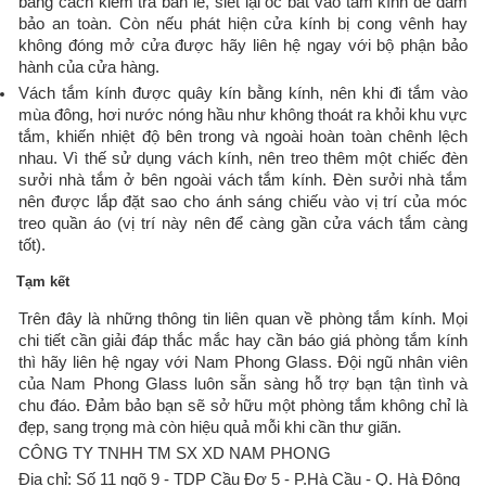
bằng cách kiểm tra bản lề, siết lại ốc bắt vào tấm kính để đảm
bảo an toàn. Còn nếu phát hiện cửa kính bị cong vênh hay
không đóng mở cửa được hãy liên hệ ngay với bộ phận bảo
hành của cửa hàng.
Vách tắm kính được quây kín bằng kính, nên khi đi tắm vào
mùa đông, hơi nước nóng hầu như không thoát ra khỏi khu vực
tắm, khiến nhiệt độ bên trong và ngoài hoàn toàn chênh lệch
nhau. Vì thế sử dụng vách kính, nên treo thêm một chiếc đèn
sưởi nhà tắm ở bên ngoài vách tắm kính. Đèn sưởi nhà tắm
nên được lắp đặt sao cho ánh sáng chiếu vào vị trí của móc
treo quần áo (vị trí này nên để càng gần cửa vách tắm càng
tốt).
Tạm kết
Trên đây là những thông tin liên quan về phòng tắm kính. Mọi
chi tiết cần giải đáp thắc mắc hay cần báo giá phòng tắm kính
thì hãy liên hệ ngay với Nam Phong Glass. Đội ngũ nhân viên
của Nam Phong Glass luôn sẵn sàng hỗ trợ bạn tận tình và
chu đáo. Đảm bảo bạn sẽ sở hữu một phòng tắm không chỉ là
đẹp, sang trọng mà còn hiệu quả mỗi khi cần thư giãn.
CÔNG TY TNHH TM SX XD NAM PHONG
Địa chỉ: Số 11 ngõ 9 - TDP Cầu Đơ 5 - P.Hà Cầu - Q. Hà Đông