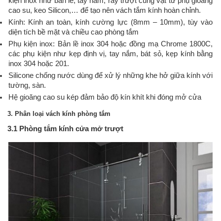
kiện inox như bản lề, tay nắm, ray trượt cùng vật tư phụ gioăng
cao su, keo Silicon,… để tạo nên vách tắm kính hoàn chỉnh.
Kính: Kính an toàn, kính cường lực (8mm – 10mm), tùy vào
diện tích bề mặt và chiều cao phòng tắm
Phụ kiện inox: Bản lề inox 304 hoặc đồng mạ Chrome 1800C,
các phụ kiện như kẹp định vị, tay nắm, bát sỏ, kẹp kính bằng
inox 304 hoặc 201.
Silicone chống nước dùng để xử lý những khe hở giữa kính với
tường, sàn.
Hệ gioăng cao su kép đảm bảo độ kín khít khi đóng mở cửa
3. Phân loại vách kính phòng tắm
3.1 Phòng tắm kính cửa mở trượt