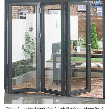
Cửa nhôm xingfa 4 cánh xếp gấp tinh tế ngăn hai phòng ăn và