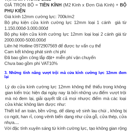
GIÁ TRỌN BỘ =
TIỀN KÍNH
(M2 Kính x Đơn Giá Kính) +
BỘ
PHỤ KIỆN
Giá kính 12mm cường lực: 700k/m2
Bộ phụ kiện cửa kính cường lực 12mm loại 1 cánh giá từ
1.150.000đ-3.000.000đ
Bộ phụ kiện cửa kính cường lực 12mm loại loại 2 cánh giá từ
2000.0000-5000.000đ
Liên hệ Hotline 0972907569 để được tư vấn cụ thể
Cam kết không phát sinh chi phí
Đã bao gồm công lắp đặt+ miễn phí vận chuyển
Chưa bao gồm phí VAT10%
3. Những tính năng vượt trội mà cửa kính cường lực 12mm
đem
lại
Lý do cửa kính cường lực 12mm không thể thiếu trong không
gian kiến trúc hiện đại ngày nay là bởi những ưu điểm vượt trội
mà nó đem lại, giải quyết tất cả mọi nhược điểm mà các loại
cửa khác không làm được như:
Thiết kế an toàn, bền vững, dế dàng vệ sinh lau chùi , không bị
co ngót, han rỉ, cong vênh biến dạng như cửa gỗ, cửa thép, cửa
nhựa....
Với đặc tính xuyên sáng từ kính cường lực, tạo không gian rộng