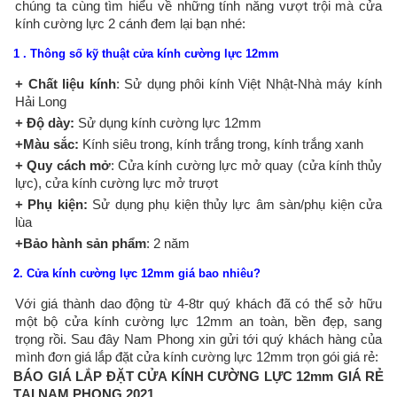
chúng ta cùng tìm hiểu về những tính năng vượt trội mà cửa
kính cường lực 2 cánh đem lại bạn nhé:
1 . Thông số kỹ thuật cửa kính cường lực 12mm
+ Chất liệu kính
: Sử dụng phôi kính Việt Nhật-Nhà máy kính
Hải Long
+ Độ dày:
Sử dụng kính cường lực 12mm
+Màu sắc:
Kính siêu trong, kính trắng trong, kính trắng xanh
+ Quy cách mở
: Cửa kính cường lực mở quay (cửa kính thủy
lực), cửa kính cường lực mở trượt
+ Phụ kiện:
Sử dụng phụ kiện thủy lực âm sàn/phụ kiện cửa
lùa
+Bảo hành sản phẩm
: 2 năm
2. Cửa kính cường lực 12mm
giá bao nhiêu?
Với giá thành dao động từ 4-8tr quý khách đã có thể sở hữu
một bộ cửa kính cường lực 12mm an toàn, bền đẹp, sang
trọng rồi. Sau đây Nam Phong xin gửi tới quý khách hàng của
mình đơn giá lắp đặt cửa kính cường lực 12mm trọn gói giá rẻ:
BÁO GIÁ LẮP ĐẶT CỬA KÍNH CƯỜNG LỰC 12mm GIÁ RẺ
TẠI NAM PHONG 2021