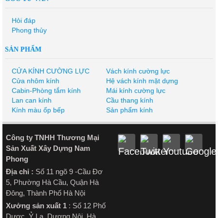
Hỏi đáp
Phong thủy
SẢN PHẨM
CỬA KÍNH CƯỜNG LỰC
Vách kính cường lực
Cửa nhôm kính
Hệ vách kính mặt dựng
Cabin-Phòng tắm kính
Mái kính cường lực
Lan can kính
Cầu thang kính
Kính màu ốp bếp
Sản phẩm kính
Công ty TNHH Thương Mại
Sản Xuất Xây Dựng Nam
Phong
Địa chỉ :
Số 11 ngõ 9 -Cầu Đơ
5, Phường Hà Cầu, Quận Hà
Đông, Thành Phố Hà Nội
Xưởng sản xuất 1
: Số 12 Phố
Dược, Ỷ La, Dương Nội, Hà