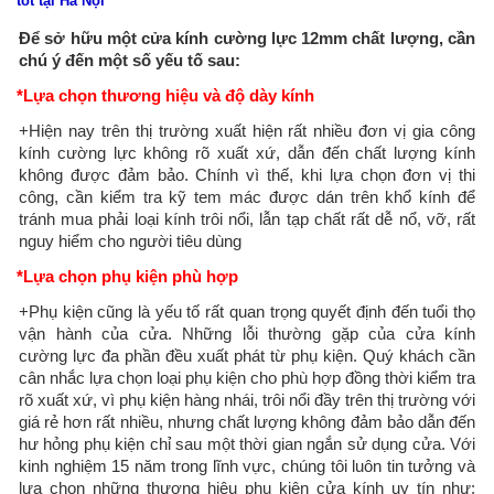
tốt tại Hà Nội
Để sở hữu một cửa kính cường lực 12mm chất lượng, cần
chú ý đến một số yếu tố sau:
*Lựa chọn thương hiệu và độ dày kính
+Hiện nay trên thị trường xuất hiện rất nhiều đơn vị gia công
kính cường lực không rõ xuất xứ, dẫn đến chất lượng kính
không được đảm bảo. Chính vì thế, khi lựa chọn đơn vị thi
công, cần kiểm tra kỹ tem mác được dán trên khổ kính để
tránh mua phải loại kính trôi nổi, lẫn tạp chất rất dễ nổ, vỡ, rất
nguy hiểm cho người tiêu dùng
*Lựa chọn phụ kiện phù hợp
+Phụ kiện cũng là yếu tố rất quan trọng quyết định đến tuổi thọ
vận hành của cửa. Những lỗi thường gặp của cửa kính
cường lực đa phần đều xuất phát từ phụ kiện. Quý khách cần
cân nhắc lựa chọn loại phụ kiện cho phù hợp đồng thời kiểm tra
rõ xuất xứ, vì phụ kiện hàng nhái, trôi nổi đầy trên thị trường với
giá rẻ hơn rất nhiều, nhưng chất lượng không đảm bảo dẫn đến
hư hỏng phụ kiện chỉ sau một thời gian ngắn sử dụng cửa. Với
kinh nghiệm 15 năm trong lĩnh vực, chúng tôi luôn tin tưởng và
lựa chọn những thương hiệu phụ kiện cửa kính uy tín như: