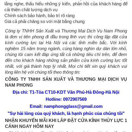
lắng nghe, thấu hiểu những ý kiến, phản hồi của khách hàng để
cải thiện chât lượng dịch vụ
Chính sách bảo hành, bảo trì rõ ràng
Giá cả phải chăng so với mặt bằng chung
Công ty TNHH Sản Xuất và Thương Mại Dịch Vụ Nam Phong
là đơn vị tiên phong đi đầu trong lĩnh vực thi công lặp đặt cửa
kính cường lực tại Hà Nội và các tỉnh miền bắc. Với kính
nghiệm 15 năm trong ngành, cùng hàng nghìn dự dán lớn nhỏ,
chúng tôi cam kết đáp ứng tất cả những tiêu chí trên, để đem
đến cho khách hàng những sản phẩm cửa kính cường lực tốt
nhất, với giá thành hợp lý nhất. Mọi chi tiết xin quý khách vui
lòng liên hệ với chúng tối theo thông tin:
CÔNG TY TNHH SẢN XUẤT VÀ THƯƠNG MẠI DỊCH VỤ
NAM PHONG
Địa chỉ: T1-Tòa CT10-KDT Văn Phú-Hà Đông-Hà Nội
Hotline: 0972907569
Email: namphongglass@gmail.com
"Sự
hài lòng của quý khách, là hạnh phúc của chúng tôi"
NHẬN KHUYẾN MÃI KHI LẮP ĐẶT CỬA KÍNH THỦY LỰC 1
CÁNH NGAY HÔM NAY