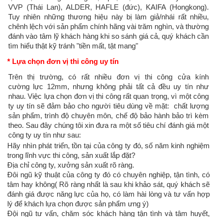
VVP (Thái Lan), ALDER, HAFLE (đức), KAIFA (Hongkong).
Tuy nhiên những thương hiệu này bị làm giả/nhái rất nhiều,
chênh lệch với sản phẩm chính hãng vài trăm nghìn, và thường
đánh vào tâm lỹ khách hàng khi so sánh giá cả, quý khách cần
tìm hiểu thật kỹ tránh "tiền mất, tật mang"
* Lựa chọn đơn vị thi công uy tín
Trên thị trường, có rất nhiều đơn vị thi công cửa kính
cường lực 12mm, nhưng không phải tất cả đều uy tín như
nhau. Việc lựa chọn đơn vị thi công rất quan trọng, vì một công
ty uy tín sẽ đảm bảo cho người tiêu dùng về mặt: chất lượng
sản phẩm, trình độ chuyên môn, chế độ bảo hành bảo trì kèm
theo. Sau đây chúng tôi xin đưa ra một số tiêu chí đánh giá một
công ty uy tín như sau:
Hãy nhìn phát triển, tồn tại của công ty đó, số năm kinh nghiệm
trong lĩnh vực thi công, sản xuất lắp đặt?
Địa chỉ công ty, xưởng sản xuất rõ ràng.
Đôi ngũ kỹ thuật của công ty đó có chuyên nghiệp, tận tình, có
tâm hay không( Rõ ràng nhất là sau khi khảo sát, quý khách sẽ
đánh giá được năng lực của họ, có làm hài lòng và tư vấn hợp
lý để khách lựa chọn được sản phẩm ưng ý)
Đội ngũ tư vấn, chăm sóc khách hàng tận tình và tâm huyết,