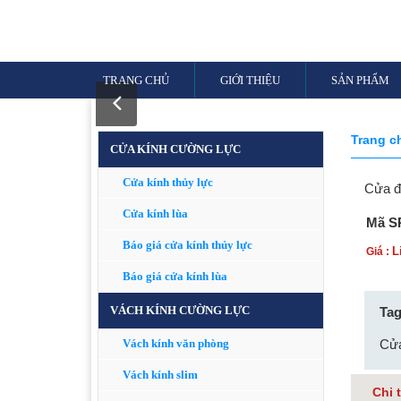
TRANG CHỦ
GIỚI THIỆU
SẢN PHẨM
Trang 
CỬA KÍNH CƯỜNG LỰC
Cửa kính thủy lực
Cửa đ
Cửa kính lùa
Mã S
Báo giá cửa kính thủy lực
L
Giá :
Báo giá cửa kính lùa
VÁCH KÍNH CƯỜNG LỰC
Tag
Vách kính văn phòng
Cửa
Vách kính slim
Chi 