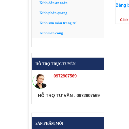
Kính dán an toàn
Bảng b
Kính phản quang
Click
Kính sơn màu trang trí
Kính uốn cong
HỖ TRỢ TRỰC TUYẾN
0972907569
HỖ TRỢ TƯ VẤN
: 0972907569
SẢN PHẨM MỚI