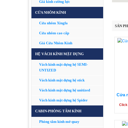
Giá kính cường lực
CỬA NHÔM KÍNH
Cửa nhôm Xingfa
SẢN P
Cửa nhôm cao cấp
Giá Cửa Nhôm Kính
HỆ VÁCH KÍNH MẶT DỰNG
Vách kính mặt dựng hệ SEMI-
UNTIZED
Vách kính mặt dựng hệ stick
Vách kính mặt dựng hệ unitized
Cửa 
Vách kính mặt dựng hệ Spider
Click
CABIN-PHÒNG TẮM KÍNH
Phòng tắm kính mở quay