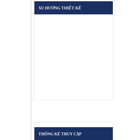
Giá bán :
XU HƯỚNG THIẾT KẾ
Cửa kính cường lực
10mm
Giá bán :
Cửa kính cường lực
12mm
Giá bán :
THỐNG KÊ TRUY CẬP