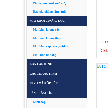
Phòng tắm kính mở trượt
Báo giá phòng tắm kính
MÁI KÍNH CƯỜNG LỰC
Mái kính khung sắt
Mái kính khung thép
Cử
Mái kính cap treo , spider
Click
Mái kính tự động
LAN CAN KÍNH
CẦU THANG KÍNH
KÍNH MÀU ỐP BẾP
SẢN PHẨM KÍNH
Kính hộp