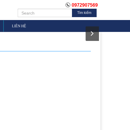
0972907569
Tìm kiếm
LIÊN HỆ