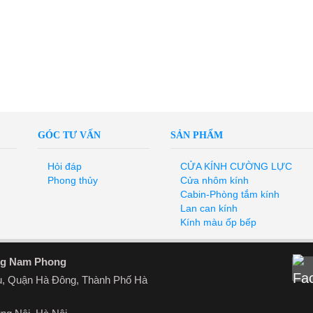
GÓC TƯ VẤN
SẢN PHẨM
Hỏi đáp
CỬA KÍNH CƯỜNG LỰC
Phong thủy
Cửa nhôm kính
Cabin-Phòng tắm kính
Lan can kính
Kính màu ốp bếp
ng Nam Phong
u, Quận Hà Đông, Thành Phố Hà