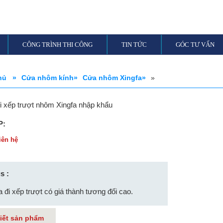
CÔNG TRÌNH THI CÔNG
TIN TỨC
GÓC TƯ VẤN
chủ »
Cửa nhôm kính»
Cửa nhôm Xingfa»
»
i xếp trượt nhôm Xingfa nhập khẩu
P:
iên hệ
s :
 đi xếp trượt có giá thành tương đối cao.
tiết sản phẩm