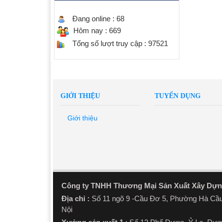
Đang online :
68
Hôm nay :
669
Tổng số lượt truy cập :
97521
GIỚI THIỆU
TUYỂN DỤNG
Giới thiệu
Công ty TNHH Thương Mại Sản Xuất Xây Dự
Địa chỉ :
Số 11 ngõ 9 -Cầu Đơ 5, Phường Hà Cầ
Nội