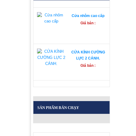
Cửa nhôm cao cấp
Giá bán :
CỬA KÍNH CƯỜNG
LỰC 2 CÁNH.
Giá bán :
Cửa sổ nhôm Xingfa
Giá bán :
SẢN PHẨM BÁN CHẠY
Bảng báo giá cửa nhôm
xingfa nhập khẩu mới
nhất 2025