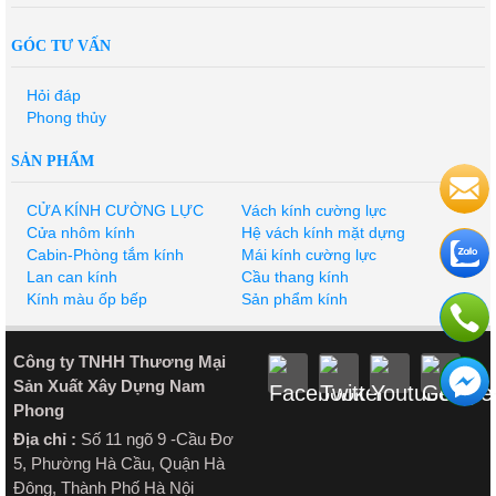
GÓC TƯ VẤN
Hỏi đáp
Phong thủy
SẢN PHẨM
CỬA KÍNH CƯỜNG LỰC
Vách kính cường lực
Cửa nhôm kính
Hệ vách kính mặt dựng
Cabin-Phòng tắm kính
Mái kính cường lực
Lan can kính
Cầu thang kính
Kính màu ốp bếp
Sản phẩm kính
Công ty TNHH Thương Mại
Sản Xuất Xây Dựng Nam
Phong
Địa chỉ :
Số 11 ngõ 9 -Cầu Đơ
5, Phường Hà Cầu, Quận Hà
Đông, Thành Phố Hà Nội