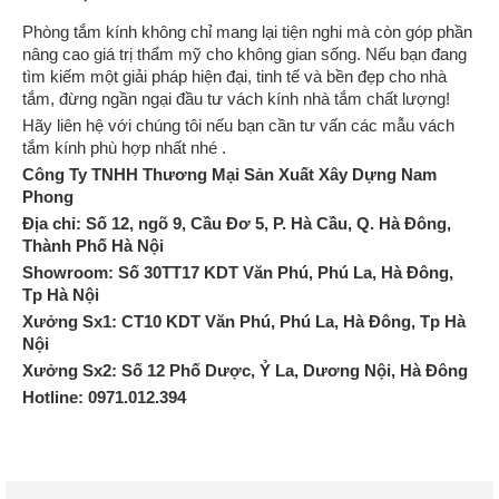
Phòng tắm kính không chỉ mang lại tiện nghi mà còn góp phần
nâng cao giá trị thẩm mỹ cho không gian sống. Nếu bạn đang
tìm kiếm một giải pháp hiện đại, tinh tế và bền đẹp cho nhà
tắm, đừng ngần ngại đầu tư vách kính nhà tắm chất lượng!
Hãy liên hệ với chúng tôi nếu bạn cần tư vấn các mẫu vách
tắm kính phù hợp nhất nhé .
Công Ty TNHH Thương Mại Sản Xuất Xây Dựng Nam
Phong
Địa chỉ: Số 12, ngõ 9, Cầu Đơ 5, P. Hà Cầu, Q. Hà Đông,
Thành Phố Hà Nội
Showroom: Số 30TT17 KDT Văn Phú, Phú La, Hà Đông,
Tp Hà Nội
Xưởng Sx1: CT10 KDT Văn Phú, Phú La, Hà Đông, Tp Hà
Nội
Xưởng Sx2: Số 12 Phố Dược, Ỷ La, Dương Nội, Hà Đông
Hotline: 0971.012.394