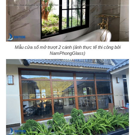
Mẫu cửa sổ mở trượt 2 cánh (ảnh thực tế thi công bởi
NamPhongGlass)