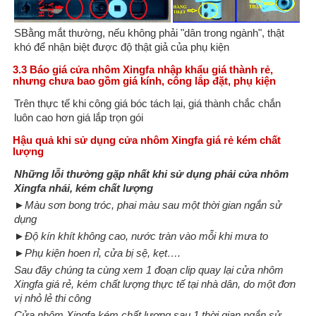
SBằng mắt thường, nếu không phải "dân trong ngành", thật
khó để nhận biệt được độ thật giả của phụ kiện
3.3 Báo giá cửa nhôm Xingfa nhập khẩu giá thành rẻ,
nhưng chưa bao gồm giá kính, công lắp đặt, phụ kiện
Trên thực tế khi công giá bóc tách lại, giá thành chắc chắn
luôn cao hơn giá lắp trọn gói
Hậu quả khi sử dụng cửa nhôm Xingfa giá rẻ kém chất
lượng
Những lỗi thường gặp nhất khi sử dụng phải cửa nhôm
Xingfa nhái, kém chất lượng
►Màu sơn bong tróc, phai màu sau một thời gian ngắn sử
dụng
►Độ kín khít không cao, nước tràn vào mỗi khi mưa to
►Phụ kiện hoen rỉ, cửa bị sệ, kẹt….
Sau đây chúng ta cùng xem 1 đoạn clip quay lại cửa nhôm
Xingfa giá rẻ, kém chất lượng thực tế tại nhà dân, do một đơn
vị nhỏ lẻ thi công
Cửa nhôm Xingfa kém chất lượng sau 1 thời gian ngắn sử