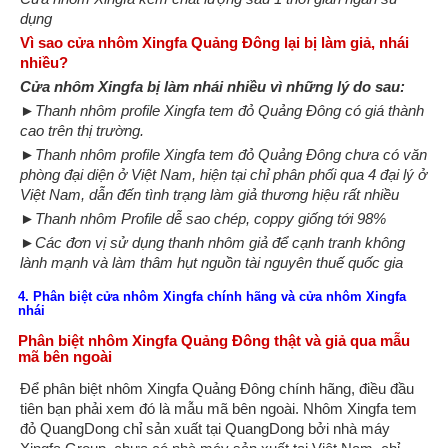
dụng
Vì sao cửa nhôm Xingfa Quảng Đông lại bị làm giả, nhái
nhiều?
Cửa nhôm Xingfa bị làm nhái nhiều vì những lý do sau:
►Thanh nhôm profile Xingfa tem đỏ Quảng Đông có giá thành
cao trên thị trường.
►Thanh nhôm profile Xingfa tem đỏ Quảng Đông chưa có văn
phòng đại diện ở Việt Nam, hiện tại chỉ phân phối qua 4 đại lý ở
Việt Nam, dẫn đến tình trạng làm giả thương hiệu rất nhiều
►Thanh nhôm Profile dễ sao chép, coppy giống tới 98%
►Các đơn vị sử dụng thanh nhôm giả để cạnh tranh không
lành mạnh và làm thâm hụt nguồn tài nguyên thuế quốc gia
4. Phân biệt cửa nhôm Xingfa chính hãng và cửa nhôm Xingfa
nhái
Phân biệt nhôm Xingfa Quảng Đông thật và giả qua mẫu
mã bên ngoài
Để phân biệt nhôm Xingfa Quảng Đông chính hãng, điều đầu
tiên bạn phải xem đó là mẫu mã bên ngoài. Nhôm Xingfa tem
đỏ QuangDong chỉ sản xuất tại QuangDong bởi nhà máy