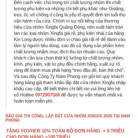
Bên cạnh việc chú trọng tới chất lượng nhôm thì chất
lượng phụ kiện và những chi tiết phụ khác như Gioăng,
keo, ốc vít chống rỉ cũng là yếu tố quyết định tới tuổi thọ
vận hành của cửa. Chính vì sự nổi tiếng của thương
hiệu cửa nhôm Xingfa Quảng Đông, nên xuất hiện tràn
lan các loại nhôm Xingfa giá rẻ, phụ kiện nhái của hãng
Kin Long được nhiều đơn vị chào giá rất rẻ để đánh vào
tâm lý người tiêu dùng, sau đó sử dụng sản phẩm kém
chất lượng nhằm mục đích thu lợi nhuận cao. Quý
khách cần lựa chọn thật kỹ lưỡng từ chất lượng nhôm,
kính, phụ kiện, vật tư phụ đều chính hãng, xuất xứ rõ
ràng để tránh mua phải hàng “treo đầu dê, bán thịt chó”.
Và sau đây Công Ty Nam Phong xin gửi tới quý khách
hàng bảng giá tham khảo lắp đặt cửa nhôm Xingfa nhập
khẩu cao cấp, để biết thêm chi tiết xin vui lòng liên hệ
số Hotline
0972907569
để được tư vấn nhanh nhất và
hoàn toàn miễn phí.
BÁO GIÁ THI CÔNG, LẮP ĐẶT CỬA NHÔM XINGFA 2026 TẠI NAM
PHONG
TẶNG VOVHER 10% TOÀN BỘ ĐƠN HÀNG + 5 TRIỆU
CHO ĐƠN HÀNG >100 TRIỆU