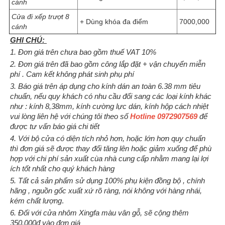
cánh
Cửa đi xếp trượt 8
+ Dùng khóa đa điểm
7000,000
cánh
GHI CHÚ:
1. Đơn giá trên chưa bao gồm thuế VAT 10%
2. Đơn giá trên đã bao gồm công lắp đặt + vận chuyển miễn
phí . Cam kết không phát sinh phụ phí
3. Báo giá trên áp dụng cho kính dán an toàn 6.38 mm tiêu
chuẩn, nếu quy khách có nhu cầu đổi sang các loại kính khác
như : kính 8,38mm, kính cường lực dán, kính hộp cách nhiệt
vui lòng liên hệ với chúng tôi theo số
Hotline 0972907569
để
được tư vấn báo giá chi tiết
4. Với bộ cửa có diện tích nhỏ hơn, hoặc lớn hơn quy chuẩn
thì đơn giá sẽ được thay đổi tăng lên hoặc giảm xuống để phù
hợp với chi phí sản xuất cùa nhà cung cấp nhằm mang lại lợi
ích tốt nhất cho quý khách hàng
5. Tất cả sản phẩm sử dụng 100% phụ kiện đồng bộ , chính
hãng , nguồn gốc xuất xứ rõ ràng, nói không với hàng nhái,
kém chất lượng
.
6. Đối với cửa nhôm Xingfa màu vân gỗ, sẽ cộng thêm
350.000đ vào đơn giá