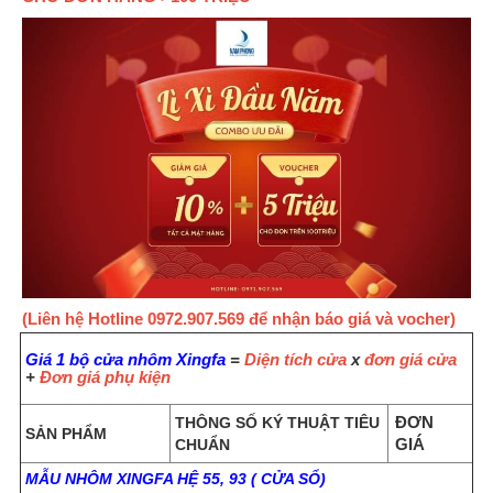
(Liên hệ Hotline 0972.907.569 để nhận báo giá và vocher)
Giá 1 bộ cửa nhôm Xingfa
=
Diện tích cửa
x
đơn giá cửa
+
Đơn giá phụ kiện
ĐƠN
THÔNG SỐ KÝ THUẬT TIÊU
SẢN PHẨM
GIÁ
CHUẨN
MẪU NHÔM XINGFA HỆ 55, 93 ( CỬA SỔ)