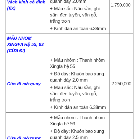
quanh dày 2.0mm
Vách kính cố định
1,750,000
(fix)
+ Màu sắc: Nâu sần, ghi
sần, đen tuyền, vân gỗ,
trắng trơn
+ Kính dán an toàn 6.38mm
MẪU NHÔM
XINGFA HỆ 55, 93
(CỬA ĐI)
+ Mẫu nhôm : Thanh nhôm
Xingfa hệ 55
+ Độ dày: Khuôn bao xung
quanh dày 2.0 mm
2.250,000
Cửa đi mở quay
+ Màu sắc: Nâu sần, ghi
sần, đen tuyền, vân gỗ,
trắng trơn
+ Kính dán an toàn 6.38mm
+ Mẫu nhôm : Thanh nhôm
Xingfa hệ 93
+ Độ dày: Khuôn bao xung
quanh dày 2.5 mm
Cửa đi mở trượt