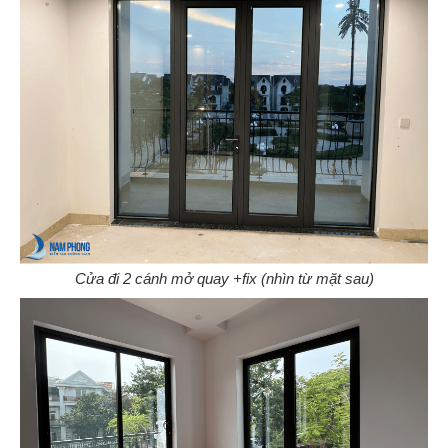
Cửa đi 2 cánh mở quay +fix (nhìn từ mặt sau)