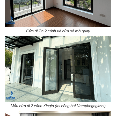
Cửa đi lùa 2 cánh và cửa sổ mở quay
Mẫu cửa đi 2 cánh Xingfa (thi công bởi Namphognglass)