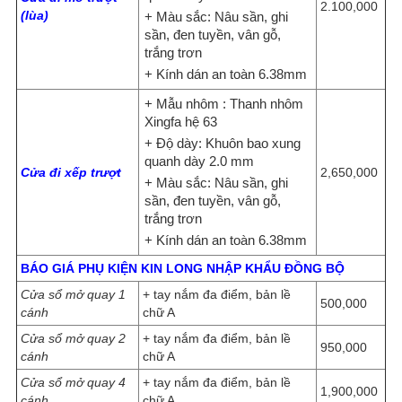
2.100,000
(lùa)
+ Màu sắc: Nâu sần, ghi
sần, đen tuyền, vân gỗ,
trắng trơn
+ Kính dán an toàn 6.38mm
+ Mẫu nhôm : Thanh nhôm
Xingfa hệ 63
+ Độ dày: Khuôn bao xung
quanh dày 2.0 mm
Cửa đi xếp trượt
2,650,000
+ Màu sắc: Nâu sần, ghi
sần, đen tuyền, vân gỗ,
trắng trơn
+ Kính dán an toàn 6.38mm
BÁO GIÁ PHỤ KIỆN KIN LONG NHẬP KHẨU ĐỒNG BỘ
Cửa sổ mở quay 1
+ tay nắm đa điểm, bản lề
500,000
cánh
chữ A
Cửa sổ mở quay 2
+ tay nắm đa điểm, bản lề
950,000
cánh
chữ A
Cửa sổ mở quay 4
+ tay nắm đa điểm, bản lề
1,900,000
cánh
chữ A