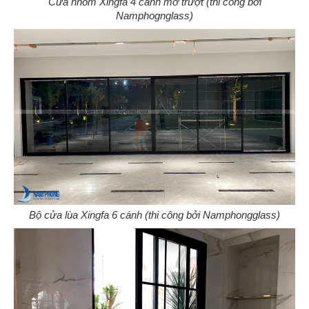
Cửa nhôm Xingfa 4 cánh mở trượt (thi công bởi
Namphognglass)
Bộ cửa lùa Xingfa 6 cánh (thi công bởi Namphongglass)